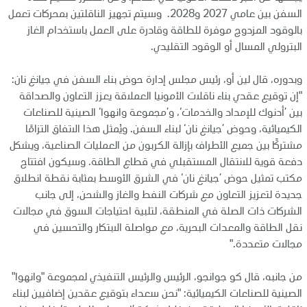
السفن بين عامي 2027 و2028. وسيتم تجهيز الناقلتين بمحركات تعمل
بالوقود المزدوج موفرة للطاقة وقادرة على العمل باستخدام الغاز
البترولي المسال أو الوقود التقليدي.
وبدوره، قال لين أو، رئيس مجلس إدارة حوض بناء السفن في جيانغ نان:
"إن توقيع عقدي بناء ناقلات الأمونيا العملاقة يعزز التعاون والصداقة
بين ’أدنوك للإمداد والخدمات‘، و’مجموعة وانهوا‘ الصينية للصناعات
الكيميائية، وحوض ’جيانغ نان‘ لبناء السفن. ويُمثل هذا الاتفاق التزامًا
مشتركًا بين جميع الأطراف بإزالة الكربون من العمليات الصناعية، ويشكل
دفعة قوية للانتقال المستقبلي في قطاع الطاقة. وسيكون افتتاح
مكتب تمثيل حوض ’جيانغ نان‘ في الشرق الأوسط بمثابة نقطة انطلاق
جديدة لتعزيز التعاون مع شركات النفط والغاز والشحن، إلى جانب
الشركات ذات الصلة في المنطقة، لتلبية احتياجات السوق في مجالات
نقل الطاقة والمعدات البحرية، مع مواصلة الابتكار والتحسين في
مجالات متعددة."
من جانبه، قال كو جوانجو، الرئيس والرئيس التنفيذي لمجموعة "وانهوا"
الصينية للصناعات الكيميائية: "نحن سعداء بتوقيع عقدين إضافيين لبناء