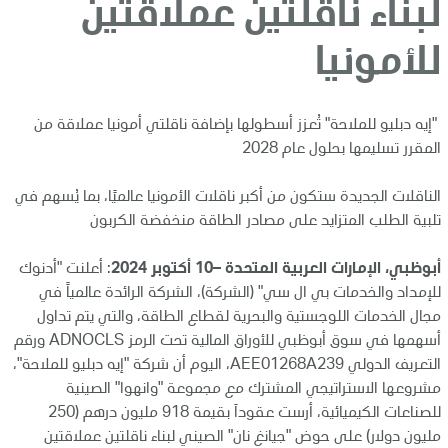
لبناء ناقلتين عملاقتين
للأمونيا
"إيه دبليو للملاحة" تُعزز أسطولها بإضافة ناقلتي أمونيا عملاقة من
المقرر تسليمها بحلول عام 2028
الناقلات الجديدة ستكون من أكبر ناقلات الأمونيا عالميًا، بما يُسهم في
تلبية الطلب المتزايد على مصادر الطاقة منخفضة الكربون
أبوظبي، الإمارات العربية المتحدة –10 أكتوبر 2024
: أعلنت "أدنوك
للإمداد والخدمات بي ال سي" (الشركة)، الشركة الرائدة عالمياً في
مجال الخدمات اللوجستية والبحرية لقطاع الطاقة، والتي يتم تداول
أسهمها في سوق أبوظبي للأوراق المالية تحت الرمز ADNOCLS ورقم
التعريف الدولي AEE01268A239، اليوم أن شركة "إيه دبليو للملاحة"،
مشروعها الاستراتيجي المشترك مع مجموعة "وانهوا" الصينية
للصناعات الكيميائية، أرست عقوداَ بقيمة 918 مليون درهم (250
مليون دولار) على حوض "جيانغ نان" الصيني لبناء ناقلتين عملاقتين