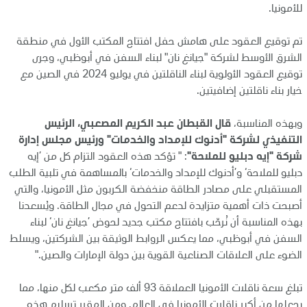
للأمونيا.
تم توقيع العقود على هامش حفل افتتاح المكتب الأول في منطقة
الشرق الأوسط لشركة "جيانغ نان" لبناء السفن في أبوظبي، وجرى
توقيع العقود الأولوية لبناء الناقلتين في يوليو 2024 في الصين مع
خيار بناء ناقلتين إضافيتين.
وبهذه المناسبة،
قال القبطان عبد الكريم المصعبي، الرئيس
التنفيذي لشركة "أدنوك للإمداد والخدمات" ورئيس مجلس إدارة
شركة "إيه دبليو للملاحة"
: " تؤكد هذه العقود التزام كل من ’إيه
دبليو للملاحة‘ و’أدنوك للإمداد والخدمات‘ بالمساهمة في تلبية الطلب
المستقبلي على مصادر الطاقة منخفضة الكربون مثل الأمونيا، والتي
أصبحت ذات أهمية متزايدة لدعم التحول في مجال الطاقة. ويُسعدنا
بهذه المناسبة أن نُرحّب بافتتاح مكتب جديد لحوض ’جيانغ نان‘ لبناء
السفن في أبوظبي، مما يعكس الروابط الوثيقة بين الشركتين، ويسلط
الضوء على العلاقات الصناعية القوية بين دولة الإمارات والصين."
تبلغ سعة ناقلات الأمونيا العملاقة 93 ألف متر مكعب لكل منها، مما
يجعلها من أكبر ناقلات الأمونيا في العالم. ومن المقرر تسليم هذه