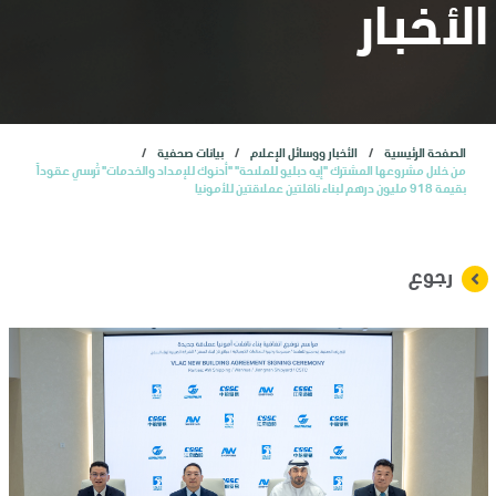
المستثمرون
الأخبار
الاكتتاب العام الأولي
الصفحة الرئيسية
الأخبار ووسائل الإعلام
بيانات صحفية
خدمات
من خلال مشروعها المشترك "إيه دبليو للملاحة" "أدنوك للإمداد والخدمات" تُرسي عقوداً
بقيمة 918 مليون درهم لبناء ناقلتين عملاقتين للأمونيا
الأخبار
رجوع
وظائف
تواصل معنا