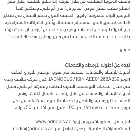
ناقلات الأمونيا العملاقة من خلال شركة ’إيه دبليو للملاحة‘ خلال حفل
افتتاح مكتب تمثيل حوض "جيانغ نان" في أبوظبي. ويعكس هذا
التوقيع التزام مجموعة ’وانهوا‘ الصينية القوي بدعم الانتقال في قطاع
الطاقة لتحقيق النمو المستدام مستقبلاً. ونُثمّن الشراكات الاستراتيجية
مع ’أدنوك للإمداد والخدمات‘ وحوض بناء السفن ’جيانغ نان‘، حيث تؤكد
طلبات بناء الناقلات الجديدة رغبتنا في تعزيز وتطوير هذه العلاقات."
# # #
نبذة عن أدنوك للإمداد والخدمات
أدنوك للإمداد والخدمات المدرجة في سوق أبوظبي للأوراق المالية
(الرمز:ADNOCLS / ISIN AEE01268A239)، هي شركة عالمية رائدة
في مجال الخدمات اللوجستية البحرية للطاقة ومقرّها أبوظبي. تعمل
أدنوك للإمداد والخدمات من خلال وحدات الأعمال الثلاث، وهي
الخدمات اللوجستية والشحن والخدمات البحرية المتكاملة، من أجل
توفير منتجات الطاقة لأكثر من 100 عميل في أكثر من 50 دولة.
لمزيد من المعلومات، يرجى زيارة
www.adnocls.ae
للاستفسارات الإعلامية، يرجى التواصل عبر
media@adnocls.ae