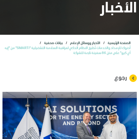
المستثمرون
الأخبار
الاكتتاب العام الأولي
الصفحة الرئيسية
الأخبار ووسائل الإعلام
بيانات صحفية
خدمات
أدنوك للإمداد والخدمات تُطبق النظام الذكي لمراقبة السلامة التشغيلية "SMARTi" من "إيه
آي كيو" على متن 86 سفينة تابعة للشركة
الأخبار
رجوع
وظائف
تواصل معنا