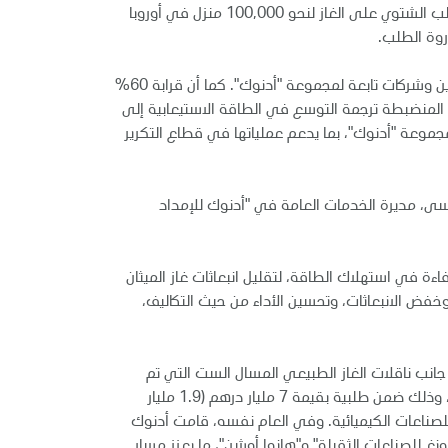
وتحتوي شحنة غاز طبيعي مسال واحدة بسعة 175,000 متر مكعب 1.1 تيراواط/ساعة من الطاقة تقريباً، أي ما يعادل متوسط الطلب الشتوي على الغاز لنحو 100,000 منزل في أوروبا
روة الطلب.
وتم تخصيص معظم طاقة "أدنوك للإمداد والخدمات" الإضافية لنقل الغاز الطبيعي المسال عبر عقود طويلة الأمد مع عملاء خارجيين وشركات تابعة لمجموعة "أدنوك". كما أن قرابة 60%
 المنضبطة ترجمة التوسع في الطاقة الاستيعابية إلى
مجموعة "أدنوك"، بما يدعم عملياتها في قطاع التكرير
ى، مديرة الخدمات العامة في "أدنوك للإمداد
عة 175,000 متر مكعب بتقنيات متقدمة عالية الكفاءة في استهلاك الطاقة، لتقليل انبعاثات غاز الميثان
يلية، وخفض الانبعاثات، وتحسين الأداء من حيث التكاليف،
انب ناقلات الغاز الطبيعي المسال الست التي تم
استلامها حتى الآن، تمتلك الشركة برنامجاً قوياً من السفن قيد الإنشاء يشمل سبع ناقلات إيثان عملاقة وأربع ناقلات أمونيا عملاقة، وذلك ضمن طلبية بقيمة 7 مليار درهم (1.9 مليار
" الصينية للصناعات الكيميائية. وفي العام نفسه، قامت أدنوك
صل إلى 9.2 مليار درهم (2.5 مليار دولار) من شركتي "سامسونغ للصناعات الثقيلة" و"هانوا أوشن"، ما يعزز مسار