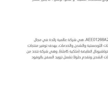
"أدنوك للإمداد والخدمات بي إل سي"، المُدرجة في سوق أبوظبي للأوراق المالية تحت الرمز ADNOCLS ورقم التعريف الدولي AEE01268A239، هي شركة عالمية رائدة في مجال
مات اللوجستية والشحن والخدمات، بهدف توفير منتجات
خدمات: زاخر مارين إنترناشيونال القابضة (ملكية كاملة)، وهي شركة تتخذ من
 شركة عالمية مالكة للسفن وتدير تجمعات الشحن وتقدم حلولاً تشمل تزويد السفن بالوقود