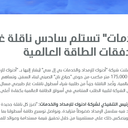
خدمات" تستلم سادس ناقلة 
دفقات الطاقة العالمية
لنت شركة "أدنوك للإمداد والخدمات بي إل سي" (يشار إليها بـ "أدنوك للإم
"الطويلة"، سادس ناقلة غاز طبيعي مسال جديدة بسعة 175,000 متر مكعب من حوض "جيانغ نان" الص
رئيس التنفيذي لشركة ادنوك للإمداد والخدمات:
"تعزز كل ناقلة جديدة
فيه سلاسل الإمداد ضغوطاً متزايدة. ونواصل توسيع طاقة أسطولنا بما ي
 كما وينعكس ذلك على مستثمرينا من خلال تحقيق قيمة مستدامة وعوائد لل