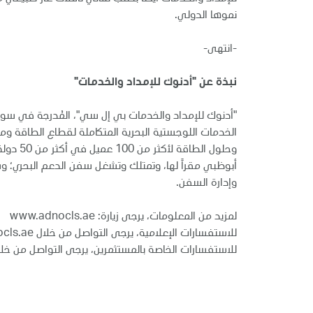
نموها الدولي.
-انتهى-
نبذة عن "أدنوك للإمداد والخدمات"
الخدمات اللوجستية البحرية المتكاملة لقطاع الطاقة و
وحلول 
وإدارة السفن.
لمزيد من المعلومات، يرجى زيارة: www.adnocls.ae
للاستفسارات الإعلامية، يرجى التواصل من خلال media@adnocls.ae
للاستفسارات الخاصة بالمستثمرين، يرجى التواصل من خلال adnocls.ae