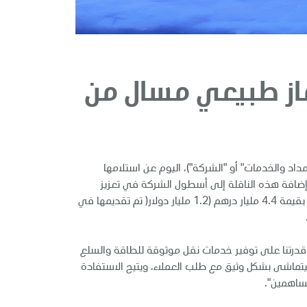
غاز طبيعي مسال من
داد والخدمات" أو "الشركة")، اليوم عن استلامها
يني لبناء السفن. وتساهم إضافة هذه الناقلة إلى أسطول الشركة في تعزيز
دورها في تمكين النقل الموثوق للطاقة إلى الأسواق العالمية. وتُعد الناقلة جزءاً من طلبية شراء أسطول ناقلات غاز طبيعي مسال بقيمة 4.4 مليار درهم (1.2 مليار دولار( تم تقديمها في
 قدرتنا على توفير خدمات نقل موثوقة للطاقة والسلع
تماشى بشكل وثيق مع طلب العملاء، ويتيح الاستفادة
مساهمين".