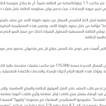
في تعزيز مرونة الإمدادات، حيث يدعم توازن منظومة الطاقة خلال فترات ذ
حة" مؤمّنة من خلال عقود طويلة الأمد. وتضمن هذه الاستراتيجية التجارية
ى توسّع الطاقة الاستيعابية لأسطول الشركة كذلك مع مسار النمو العام ل
عالمية للطاقة.
 التي أُقيمت في حوض بناء السفن جيانغ نان في شنغهاي، بحضور منى موس
وعلى المستوى التشغيلي، تم تجهيز ناقلات الغاز الطبيعي المسال الجديدة بس
اقلات السابقة. وتؤكد هذه المزايا التزام أدنوك للإمداد والخدمات بالكفاءة التشغ
 لدعم طلب العملاء على النقل الموثوق للطاقة والسلع الأساسية. وإلى ج
20 من قبل شركة "إيه دبليو للملاحة"، مشروعها الاستراتيجي المشترك مع مجموعة "وانهوا
للإمداد والخدمات أيضاً بطلب ثماني ناقلات غاز طبيعي مسال بقيمة ت