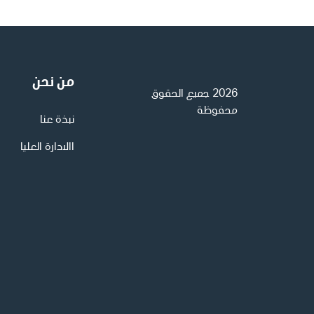
من نحن
2026 جميع الحقوق
محفوظة
نبذة عنا
االادارة العليا