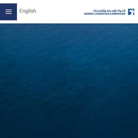
English
ADX: ADNOCLS
05/08/2026 02:55 م
آخر سعر
6.24
سعر الافتتاح
6.26
الأعلى
6.33
الأدنى
6.21
الكمية
15536083
الإغلاق السابق
6.26
التغير
-0.02/-0.32%
يتم تحديث البيانات كل 15 دقيقة على الأقل
الصفحة الرئيسية